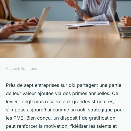
Accueil
›
Business
BUSINESS
Quelles primes au travail pour
Près de sept entreprises sur dix partagent une partie
de leur valeur ajoutée via des primes annuelles. Ce
motiver les salariés ?
levier, longtemps réservé aux grandes structures,
s’impose aujourd’hui comme un outil stratégique pour
Meissa
•
30/06/2026 07:23
•
9 min de lecture
les PME. Bien conçu, un dispositif de gratification
peut renforcer la motivation, fidéliser les talents et