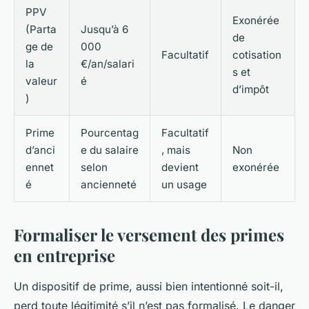
PPV
Exonérée
(Parta
Jusqu’à 6
de
ge de
000
Facultatif
cotisation
la
€/an/salari
s et
valeur
é
d’impôt
)
Prime
Pourcentag
Facultatif
d’anci
e du salaire
, mais
Non
ennet
selon
devient
exonérée
é
ancienneté
un usage
Formaliser le versement des primes
en entreprise
Un dispositif de prime, aussi bien intentionné soit-il,
perd toute légitimité s’il n’est pas formalisé. Le danger