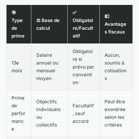
🎯
✅
💶
Type
⚖️ Base de
Obligatoi
Avantage
de
calcul
re/Facult
s fiscaux
prime
atif
Obligatoi
Salaire
Aucun,
re si
13e
annuel ou
soumis à
prévu par
mois
mensuel
cotisation
conventi
moyen
s
on
Prime
Objectifs
Peut être
de
Facultatif
individuels
exonérée
perfor
, sauf
ou
selon les
manc
accord
collectifs
critères
e