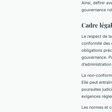
Ainsi, définir a
gouvernance robu
Cadre léga
Le respect de l
conformité des 
obligations préc
gouvernance. Par
d’administration 
La non-conformit
Elle peut entraî
poursuites judici
exigences régle
Les normes et c