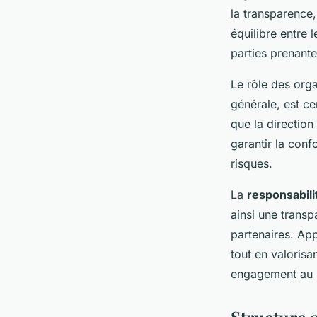
la transparence,
Arthur
•
24 juillet 2025
•
3 min de lecture
équilibre entre 
parties prenante
Le rôle des orga
générale, est ce
que la direction
garantir la conf
risques.
La
responsabili
ainsi une transp
partenaires. Ap
tout en valorisa
engagement au p