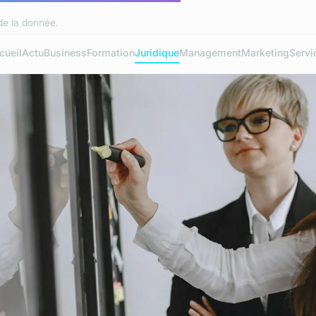
 de la donnée.
cueil
Actu
Business
Formation
Juridique
Management
Marketing
Servi