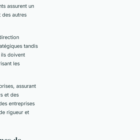
ents assurent un
t des autres
direction
ratégiques tandis
ils doivent
isant les
prises, assurant
rs et des
des entreprises
de rigueur et