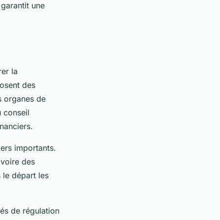
garantit une
er la
posent des
es organes de
 conseil
inanciers.
iers importants.
 voire des
s le départ les
és de régulation