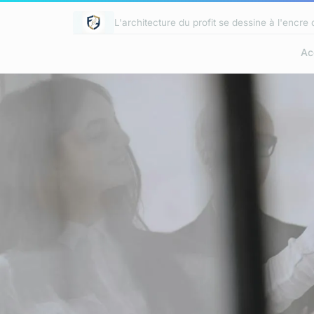
L'architecture du profit se dessine à l'encre
Ac