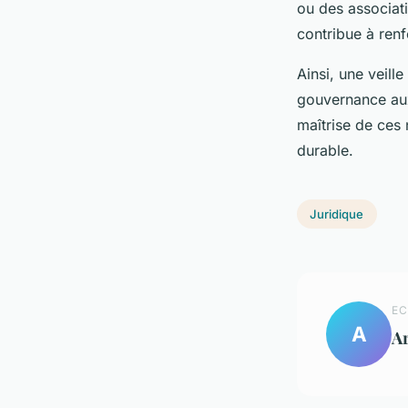
ou des associati
contribue à renfo
Ainsi, une veil
gouvernance aux
maîtrise de ces
durable.
Juridique
EC
A
A