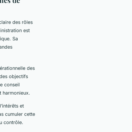
anes de
laire des rôles
inistration est
ique. Sa
randes
érationnelle des
 des objectifs
re conseil
nt harmonieux.
’intérêts et
pas cumuler cette
u contrôle.