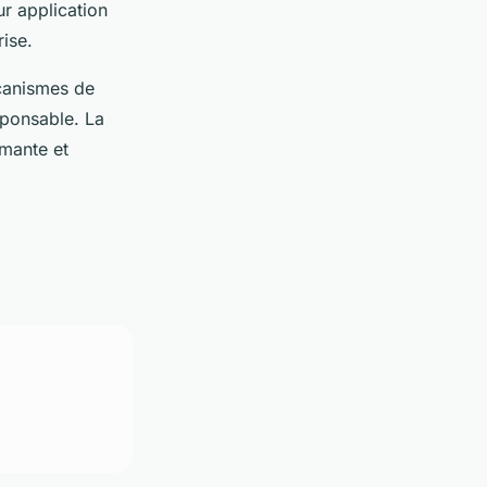
ur application
rise.
écanismes de
sponsable. La
rmante et