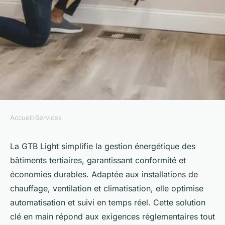
Accueil
›
Services
SERVICES
Maximisez votre efficacité
La GTB Light simplifie la gestion énergétique des
bâtiments tertiaires, garantissant conformité et
énergétique grâce à la gtb
économies durables. Adaptée aux installations de
light
chauffage, ventilation et climatisation, elle optimise
automatisation et suivi en temps réel. Cette solution
Arthur
•
26 août 2025
•
4 min de lecture
clé en main répond aux exigences réglementaires tout