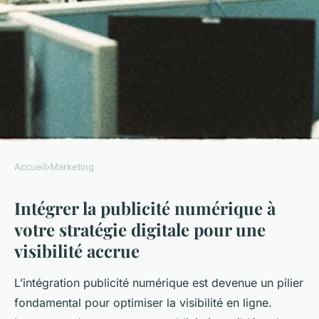
Accueil
›
Marketing
MARKETING
Intégrer la publicité numérique à
Maximisez votre visibilité en
votre stratégie digitale pour une
ligne : Le guide ultime pour
visibilité accrue
intégrer efficacement la
publicité numérique dans
L’intégration publicité numérique est devenue un pilier
votre stratégie digitale
fondamental pour optimiser la visibilité en ligne.