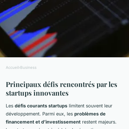
Accueil
›
Business
BUSINESS
Principaux défis rencontrés par les
Quels sont les défis les plus
startups innovantes
courants auxquels sont
confrontées les startups
Les
défis courants startups
limitent souvent leur
innovantes ?
développement. Parmi eux, les
problèmes de
financement et d’investissement
restent majeurs.
Arthur
•
24 juillet 2025
•
5 min de lecture