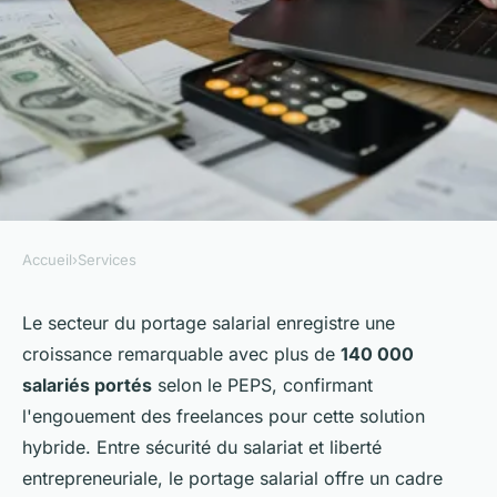
Accueil
›
Services
SERVICES
Entreprises de portage salarial
Le secteur du portage salarial enregistre une
croissance remarquable avec plus de
140 000
: les solutions pour freelances
salariés portés
selon le PEPS, confirmant
l'engouement des freelances pour cette solution
Arthur
•
4 décembre 2025
•
7 min de lecture
hybride. Entre sécurité du salariat et liberté
entrepreneuriale, le portage salarial offre un cadre