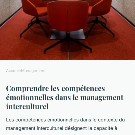
Accueil
›
Management
MANAGEMENT
Comprendre les compétences
Optimiser les Compétences
émotionnelles dans le management
Émotionnelles pour un
interculturel
Management Interculturel
Réussi
Les compétences émotionnelles dans le contexte du
management interculturel désignent la capacité à
Arthur
•
24 juillet 2025
•
4 min de lecture